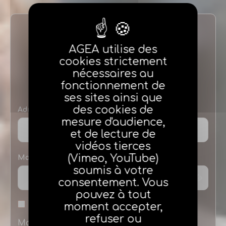
Identification
AGEA utilise des
cookies strictement
NOUVEAUX AGENTS
nécessaires au
fonctionnement de
ses sites ainsi que
des cookies de
Adresse e-mail
mesure d'audience,
et de lecture de
vidéos tierces
(Vimeo, YouTube)
Mot de passe
soumis à votre
consentement. Vous
pouvez à tout
moment accepter,
Se souvenir de moi
refuser ou
Mot de passe oublié