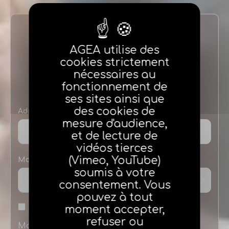
Identification
AGEA utilise des
cookies strictement
NOUVEAUX AGENTS
nécessaires au
fonctionnement de
ses sites ainsi que
des cookies de
Adresse e-mail
mesure d'audience,
et de lecture de
vidéos tierces
(Vimeo, YouTube)
Mot de passe
soumis à votre
consentement. Vous
pouvez à tout
moment accepter,
Se souvenir de moi
refuser ou
Mot de passe oublié