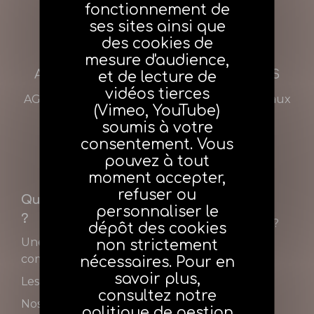
fonctionnement de
ses sites ainsi que
des cookies de
mesure d'audience,
A propos d'AGEA NOUVEAUX AGENTS
et de lecture de
vidéos tierces
AGEA NOUVEAUX AGENTS est le site dédié aux
(Vimeo, YouTube)
nouveaux agents et aux personnes qui
soumis à votre
souhaitent se lancer dans le métier.
consentement. Vous
pouvez à tout
moment accepter,
refuser ou
Qui sommes-nous
Adhérer
personnaliser le
?
Pourquoi adhérer ?
dépôt des cookies
Une histoire
non strictement
commune
nécessaires. Pour en
savoir plus,
Les missions d'AGEA
consultez notre
Nos équipes
politique de gestion