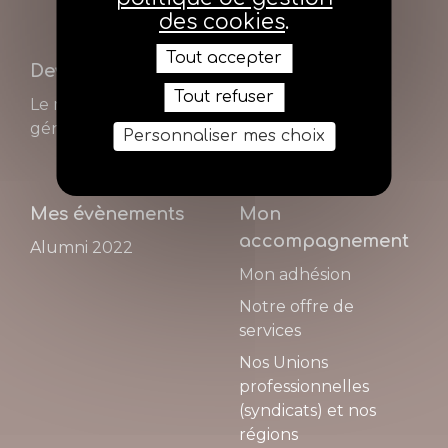
des cookies
.
Tout accepter
Devenir agent
Mes
Tout refuser
correspondants
Le métier d'agent
général d'assurance
Personnaliser mes choix
Mes évènements
Mon
accompagnement
Alumni 2022
Mon adhésion
Notre offre de
services
Nos Unions
professionnelles
(syndicats) et nos
régions