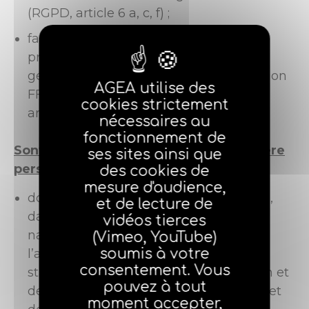
(RGPD, article 6 a, c, f) ;
faire vivre les régimes obligatoires de
prévoyance et de retraite des agents
généraux, conformément à la Convention
AGEA utilise des
FFSA-FNSAGA du 16 avril 1996 (RGPD,
cookies strictement
article 6.1.f).
nécessaires au
fonctionnement de
Sont concernées les données à caractère
ses sites ainsi que
personnel suivantes
:
des cookies de
mesure d'audience,
données d’identification (nom, prénom,
et de lecture de
date de naissance, sexe, âge, lieu de
vidéos tierces
naissance, etc.), dans le but d’établir
(Vimeo, YouTube)
soumis à votre
l’adhésion des agents, de faire des
consentement. Vous
statistiques anonymes sur la profession et
pouvez à tout
de faire vivre le régime de prévoyance et
moment accepter,