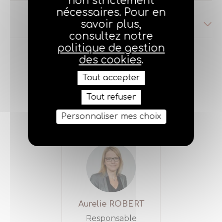
non strictement
nécessaires. Pour en
Comptabilité
savoir plus,
consultez notre
politique de gestion
des cookies
.
Tout accepter
Tout refuser
Communication
Personnaliser mes choix
Aurelie ROBERT
Responsable