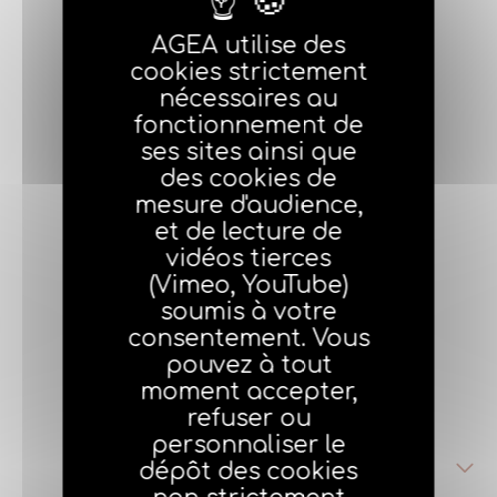
AGEA utilise des
cookies strictement
nécessaires au
fonctionnement de
ses sites ainsi que
des cookies de
Philippe LEHNER
mesure d'audience,
Responsable
et de lecture de
administratif et
vidéos tierces
financier
(Vimeo, YouTube)
philippe.lehner@agea.f
soumis à votre
r
consentement. Vous
01 70 98 48 42
pouvez à tout
moment accepter,
refuser ou
personnaliser le
Adhésions
dépôt des cookies