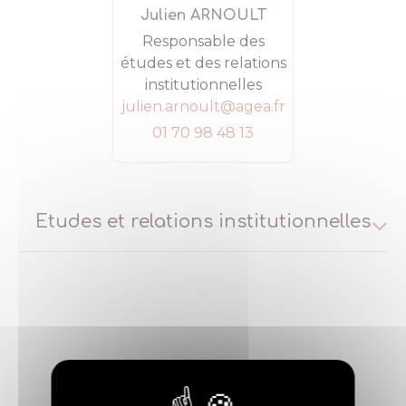
Julien ARNOULT
Responsable des
études et des relations
institutionnelles
julien.arnoult@agea.fr
01 70 98 48 13
Etudes et relations institutionnelles
Support