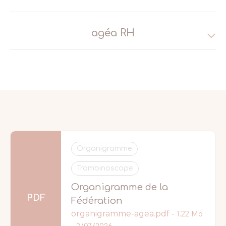
agéa RH
Organigramme
Trombinoscope
Organigramme de la
PDF
Fédération
organigramme-agea.pdf -
1.22 Mo
-