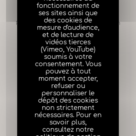
fonctionnement de
1982
ses sites ainsi que
des cookies de
Reconnaissance du droit d'association
mesure d'audience,
et de lecture de
vidéos tierces
(Vimeo, YouTube)
soumis à votre
consentement. Vous
pouvez à tout
moment accepter,
1989
refuser ou
personnaliser le
Suppression de l'encadrement des
dépôt des cookies
commissions
non strictement
nécessaires. Pour en
savoir plus,
consultez notre