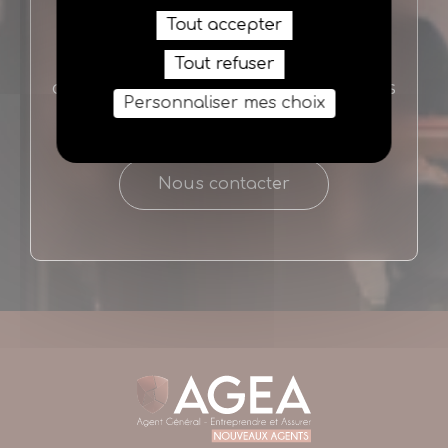
Tout accepter
Si vous ne trouvez pas la réponse à
votre question, vous pouvez nous
Tout refuser
contacter, nous vous répondrons dans
Personnaliser mes choix
les meilleurs délais
Nous contacter