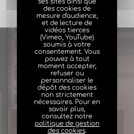
ses sites ainsi que
des cookies de
mesure d'audience,
et de lecture de
vidéos tierces
(Vimeo, YouTube)
soumis à votre
consentement. Vous
pouvez à tout
moment accepter,
refuser ou
personnaliser le
dépôt des cookies
non strictement
nécessaires. Pour en
savoir plus,
consultez notre
politique de gestion
Besoin d’aide ?
des cookies
.