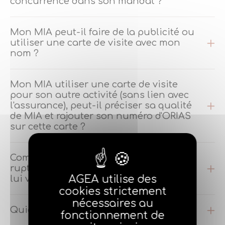
concurrence dans son mandat ?
Mon MIA peut-il faire de la publicité ou
utiliser une carte de visite avec mon
nom ?
Mon MIA utiliser une carte de visite
pour son autre activité (sans lien avec
l'assurance), peut-il préciser sa qualité
de MIA et rajouter son numéro d'ORIAS
sur cette carte ?
Comment se passe-t-il lors de la
rupture du mandat ? Suis-je obligé de
AGEA utilise des
lui verser une IC ?
cookies strictement
nécessaires au
Quid du statut social et fiscal du MIA ?
fonctionnement de