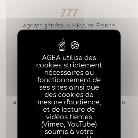
777
agents généraux MMA en France
AGEA utilise des
cookies strictement
nécessaires au
fonctionnement de
ses sites ainsi que
641
des cookies de
mesure d'audience,
agents généraux adhérents au Sagamm
et de lecture de
au 31 décembre 2024
vidéos tierces
(Vimeo, YouTube)
soumis à votre